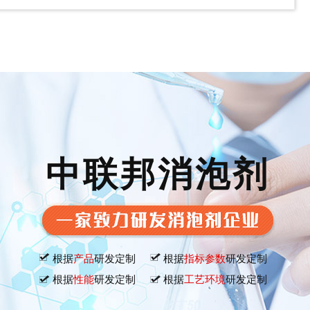
中联邦消泡剂
根据
产品
研发定制
根据
指标参数
研发定制
根据
性能
研发定制
根据
工艺环境
研发定制