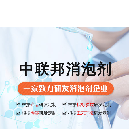
中联邦消泡剂
根据
产品
研发定制
根据
指标参数
研发定制
根据
性能
研发定制
根据
工艺环境
研发定制