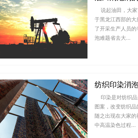
说起油田，大家首
于黑龙江西部的大
了开采生产人员的
泡难题省去大...
纺织印染消
印染是对纺织品
图案，改变纺织品
随之出现在大家的
中高温染色过程...