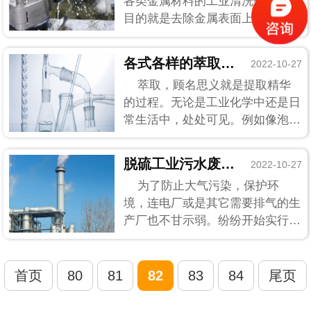
各类金属材料的工业清洗剂，主要
目的就是去除金属表面上的有机物
和其它外来材料保护。但因为金属
的特殊材质加上一些不可控制的因
各式各样的萃取剂泡沫也难逃萃取消泡剂一劫
2022-10-27
素，往往会在清洗时出现大量泡
萃取，顾名思义就是提取精华
沫，影响金属产品的...
的过程。无论是工业化学中还是日
常生活中，处处可见。例如像泡茶
这类简单的萃取，就算出现起泡也
并无大碍。可当工业级甚至化学研
脱硫工业污水废水起泡？电厂脱硫消泡剂统统搞...
2022-10-27
究实验中萃取起泡，那带来的后果
为了防止大气污染，保护环
可就耽搁不起。好...
境，连电厂或是其它需要排气的生
产厂也不甘示弱。纷纷开始实行脱
硫工作来达到治理大气环境的目
的。可是在电厂烟气脱硫的过程
中，因为很多不可控制的因素，总
首页
80
81
82
83
84
尾页
是避免不了起泡问题，并...