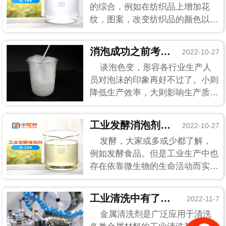
的综合，例如在纺织品上增加花
纹，图案，改变纺织品的颜色以及
相关前处理工艺等。可在纺织印染
过程中，总会出现大大小小的泡沫
消泡成功之前考虑的早就不是消泡剂价格了
2022-10-27
来捣乱，影响印染的质量和美观，
谈泡色变，形容各行业生产人
使得纺织印染技术大...
员对泡沫的印象再好不过了。小则
降低生产效率，大则影响生产质
量。消泡剂，一个专为泡沫而诞生
的东西横空出世。可是你知道吗，
工业发酵消泡剂消泡原来这么简单
2022-10-27
消泡剂的种类眼花缭乱，价格也根
发酵，大家或多或少都了解，
据其成分物有所值。...
例如发酵食品。但是工业生产中也
存在依靠微生物的生命活动而实现
工业发酵。但是这类发酵不同于一
般的发酵，但面临的问题似乎却一
工业清洗中有了金属清洗剂消泡剂就安心了
2022-11-7
样，难缠的泡沫。所以为了使得工
金属清洗剂是广泛应用于清洗
业生产能够正常进...