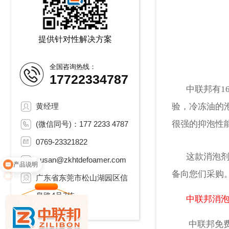
提供针对性解决方案
全国咨询热线：
17722334787
中联邦有16
黄经理
验，冷冻油的
很强的抑泡性
(微信同号)：177 2233 4787
0769-23321822
这款消泡剂当
susan@zkhtdefoamer.com
领取免费样品
备向您们采购
广东省东莞市松山湖园区信
息路4号7栋
中联邦消
中联邦免费提