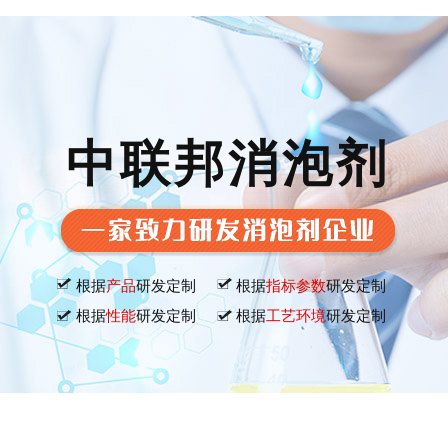
中联邦消泡剂
根据
产品
研发定制
根据
指标参数
研发定制
根据
性能
研发定制
根据
工艺环境
研发定制