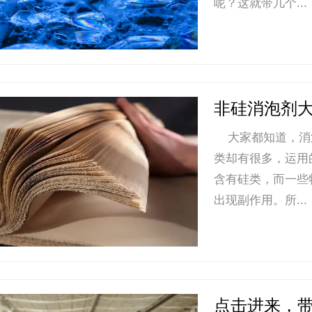
呢？这就带几个...
非硅消泡剂
大家都知道，消
类却有很多，运用
含有硅类，而一些
出现副作用。所...
点击进来，