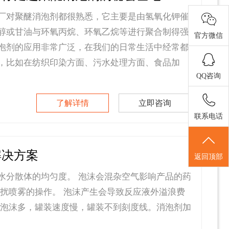
厂对聚醚消泡剂都很熟悉，它主要是由氢氧化钾催
醇或甘油与环氧丙烷、环氧乙烷等进行聚合制得强
官方微信
泡剂的应用非常广泛，在我们的日常生活中经常都
，比如在纺织印染方面、污水处理方面、食品加
QQ咨询
了解详情
立即咨询
联系电话
解决方案
返回顶部
水分散体的均匀度。 泡沫会混杂空气影响产品的药
干扰喷雾的操作。 泡沫产生会导致反应液外溢浪费
度泡沫多，罐装速度慢，罐装不到刻度线。消泡剂加