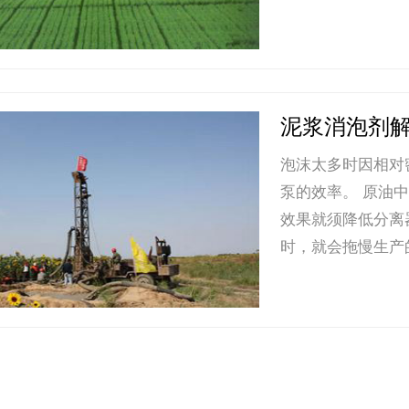
泥浆消泡剂
泡沫太多时因相对
泵的效率。 原油
效果就须降低分离
时，就会拖慢生产的工