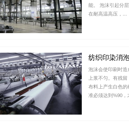
能。 泡沫引起分
在耐高温高压，...
纺织印染消
泡沫会使印刷时造
上浆不匀。有残留
布料上产生白色的
准必须达到%90，