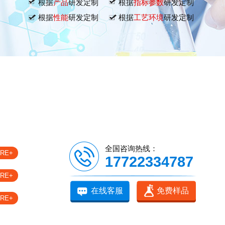
根据
产品
研发定制
根据
指标参数
研发定制
根据
性能
研发定制
根据
工艺环境
研发定制
全国咨询热线：
RE+
17722334787
RE+
在线客服
免费样品
RE+