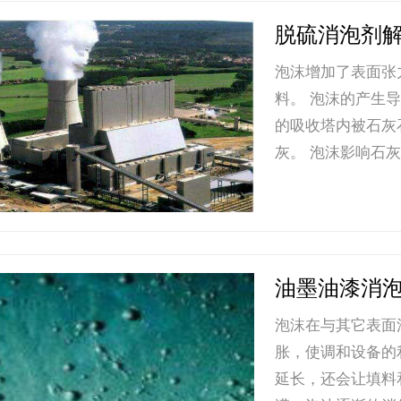
脱硫消泡剂
泡沫增加了表面张
料。 泡沫的产生
的吸收塔内被石灰
灰。 泡沫影响石灰
油墨油漆消
泡沫在与其它表面
胀，使调和设备的
延长，还会让填料