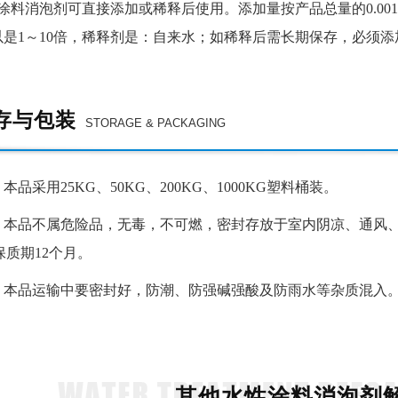
涂料消泡剂
可直接
添
加或
稀释后
使用。添加量按产品总量的
0.001
以是1～10倍，稀释剂是：自来水；如稀释后需长期保存，必须
存与包装
STORAGE & PACKAGING
：
本品采用
25KG、50KG、
200KG、1000KG塑料桶装。
：
本品不属危险品，无毒，不可燃，密封存放于室内阴凉、通风
保质期12个月。
：
本品运输中要密封好，防潮、防强碱强酸及防雨水等杂质混入
其他水性涂料消泡剂