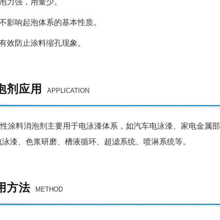
泡力强，用量少
。
不影响起泡体系的基本性质。
有效防止
涂料
缩孔现象
。
泡剂应用
APPLICATION
性涂料消泡剂
主要用于
电泳漆
体系
，
如
汽车电泳漆、家电金属部
电泳漆、色浆研磨、槽液循环、超滤系统、喷淋系统等
。
用方法
METHOD