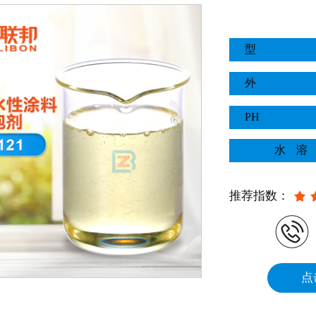
型
外
PH
水溶
推荐指数：
点