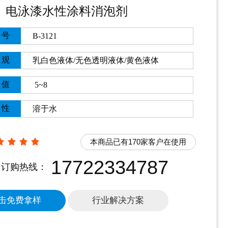
电泳漆水性涂料消泡剂
号
B-3121
观
乳白色
液体
/无色透明液体/黄色液体
值
5~8
性
溶于水
本商品已有170家客户在使用
17722334787
订购热线：
击免费拿样
行业解决方案