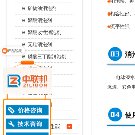
消泡
快
、抑
矿物油消泡剂
相容性好、
聚醚消泡剂
流平性强，
聚醚改性消泡剂
产品说明
无硅消泡剂
领取免费样品
消
磷酸三丁酯消泡剂
粉末消泡剂
电泳漆水
水性消泡剂
泳漆、彩色
油性消泡剂
醇类消泡剂
使
消泡剂性能