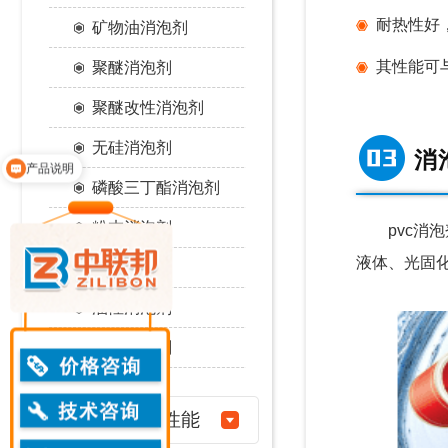
耐热性好
矿物油消泡剂
其性能可
聚醚消泡剂
聚醚改性消泡剂
产品说明
无硅消泡剂
消
领取免费样品
磷酸三丁酯消泡剂
粉末消泡剂
pvc消泡
液体、光固
水性消泡剂
油性消泡剂
醇类消泡剂
消泡剂性能