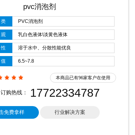
pvc消泡剂
类
PVC消泡剂
观
乳白色液体\淡黄色液体
性
溶于水中、分散性能优良
值
6.5~7.8
本商品已有96家客户在使用
17722334787
订购热线：
击免费拿样
行业解决方案