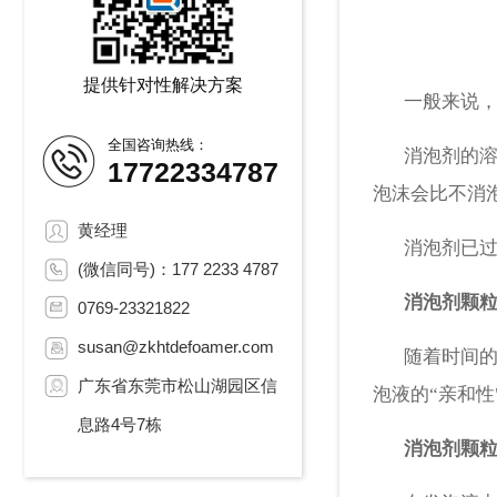
提供针对性解决方案
一般来说，有
全国咨询热线：
消泡剂的溶解
17722334787
泡沫会比不消
黄经理
消泡剂已过期
(微信同号)：177 2233 4787
消泡剂颗粒
0769-23321822
susan@zkhtdefoamer.com
随着时间的推
广东省东莞市松山湖园区信
泡液的“亲和
息路4号7栋
消泡剂颗粒