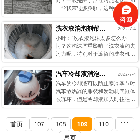
何？一般是由于活性污泥老化，加
上丝状菌过多膨胀，这种情况会引
起泡沫的产生；原水中存在过多表
面活性剂与洗涤剂等发泡剂也同样
洗衣液消泡剂帮助你除掉多余泡沫
2022-7-4
会产生泡沫；进水负荷过高会引起
小叶：“洗衣液泡沫太多怎么办
的泡沫。泡沫一旦产生了是需要进
阿？这泡沫严重影响了洗衣液的去
行消除的，用污水池用消泡剂消
污力呢，特别对于滚筒的洗衣机,
除...
如果使用高泡的洗衣液,可能会导
致泡沫溢出、漂洗不干净,甚至是
汽车冷却液消泡剂用实践来告诉你道理
2022-7-4
自动停止洗涤的现象。我这特地拿
汽车的冷却液可以防止寒冷季节时
了点洗衣液样品过来，您给我看看
汽车散热器的胀裂和发动机气缸体
怎么解决呗。”刘工：“慌什么，
被冻坏，但是冷却液加入时往往有
多...
大量气泡产生，需搭配汽车冷却液
消泡剂一起使用，不然气泡不消除
的话对汽车的伤害会更大。 （汽
首页
107
108
109
110
111
车冷却液消泡剂应用场景）下面我
尾页
们做个冷却液的对比实...