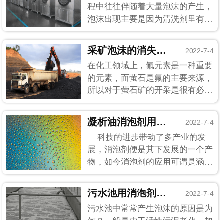
程中往往伴随着大量泡沫的产生，
泡沫出现主要是因为清洗剂里有表
面活性剂的存在，以及泡沫本身的
破裂能力较差造成的。泡沫不及时
采矿泡沫的消失是因为遇上了萤石精矿消泡剂
2022-7-4
消除的话会持续产生，慢慢堆积得
在化工领域上，氟元素是一种重要
越多，泡沫会影响到清洗的效率，
的元素，而萤石是氟的主要来源，
太多的话甚至会对清洗设备造成
所以对于萤石矿的开采是很有必要
一...
的，在对于萤石矿的开采过程中，
矿浆会经过搅拌充气，在各种浮选
凝析油消泡剂用结果告诉你它消泡性如何
2022-7-4
剂的作用下，产生气泡，矿粒与气
科技的进步带动了多产业的发
泡粘附，使得气泡上升，形成矿化
展，消泡剂便是其下发展的一个产
泡沫层，泡沫层会给开采的进程
物，如今消泡剂的应用可谓是涵盖
造...
了大多数行业。在以前，不论什么
行业都是用常规的消泡剂解决泡沫
污水池用消泡剂对泡沫甚是厌恶
2022-7-4
问题，不具有针对性。现在技术进
污水池中常常产生泡沫的原因是为
步了，生产工艺变...