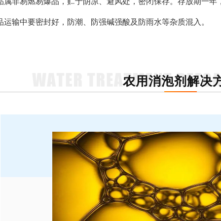
品属非易燃易爆品，贮于阴凉、避风处，密闭保存。存放期一年
品运输中要密封好，防潮、防强碱强酸及防雨水等杂质混入。
农用消泡剂解决