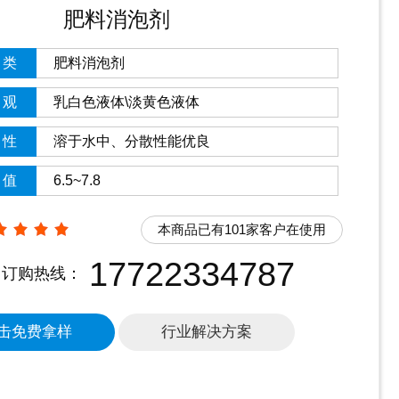
肥料消泡剂
类
肥料消泡剂
观
乳白色液体\淡黄色液体
性
溶于水中、分散性能优良
值
6.5~7.8
本商品已有101家客户在使用
17722334787
订购热线：
击免费拿样
行业解决方案