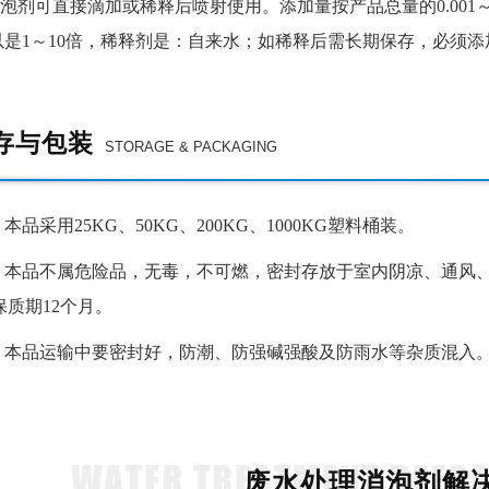
泡剂
可直接滴加或
稀释后
喷射使用。添加量按产品总量的
0.001
以是1～10倍，稀释剂是：自来水；如稀释后需长期保存，必须
存与包装
STORAGE & PACKAGING
：
本品采用
25KG、50KG、
200KG、1000KG塑料桶装。
：
本品不属危险品，无毒，不可燃，密封存放于室内阴凉、通风
保质期12个月。
：
本品运输中要密封好，防潮、防强碱强酸及防雨水等杂质混入
废水处理消泡剂解