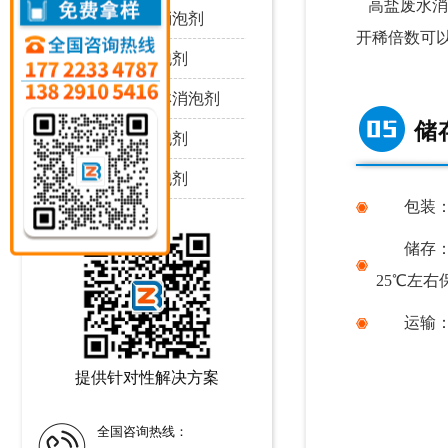
高盐废水
消
耐强酸碱消泡剂
开稀倍数可
耐高温消泡剂
耐高压喷淋消泡剂
储
耐剪切消泡剂
耐严寒消泡剂
包装
储存
25℃左右
运输
提供针对性解决方案
全国咨询热线：