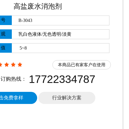
高盐废水消泡剂
号
B-3043
观
乳白色
液体
/无色透明/淡黄
值
5~8
本商品已有家客户在使用
17722334787
订购热线：
击免费拿样
行业解决方案