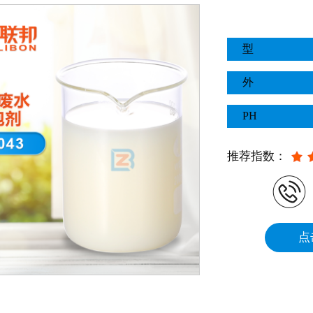
型
外
PH
推荐指数：
点